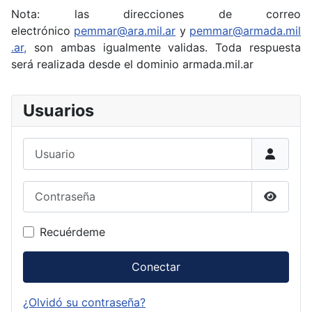
Nota: las direcciones de correo
electrónico
pemmar@ara.mil.ar
y
pemmar@armada.mil
.ar
,
son ambas igualmente validas. Toda respuesta
será realizada desde el dominio armada.mil.ar
Usuarios
Usuario
Contraseña
Mostrar
Recuérdeme
Conectar
¿Olvidó su contraseña?