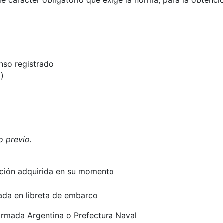
 carácter obligatorio que exige la norma, para la obtención
nso registrado
)
o previo.
ación adquirida en su momento
tada en libreta de embarco
Armada Argentina o Prefectura Naval