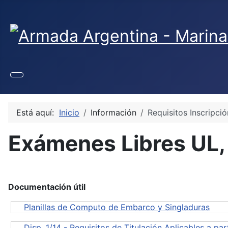
Seleccione su idioma
Está aquí:
Inicio
Información
Requisitos Inscripció
Exámenes Libres UL, 
Documentación útil
Planillas de Computo de Embarco y Singladuras
Disp. 1/14 - Requisitos de Titulación Aplicables a pa