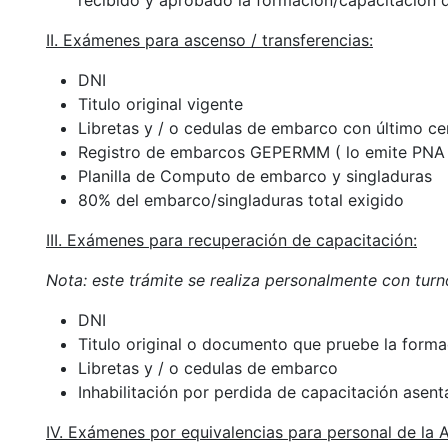
recibido y aprobado la formación/capacitación de
II. Exámenes para ascenso / transferencias:
DNI
Titulo original vigente
Libretas y / o cedulas de embarco con último ce
Registro de embarcos GEPERMM ( lo emite PNA 
Planilla de Computo de embarco y singladuras
80% del embarco/singladuras total exigido
III. Exámenes para recuperación de capacitación:
Nota: este trámite se realiza personalmente con turn
DNI
Titulo original o documento que pruebe la form
Libretas y / o cedulas de embarco
Inhabilitación por perdida de capacitación asen
IV. Exámenes por equivalencias para personal de la 