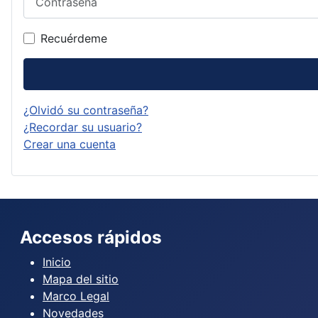
Recuérdeme
¿Olvidó su contraseña?
¿Recordar su usuario?
Crear una cuenta
Accesos rápidos
Inicio
Mapa del sitio
Marco Legal
Novedades